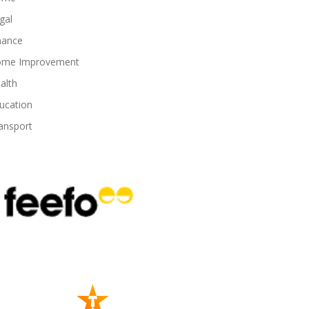
gal
nance
me Improvement
alth
ucation
ansport