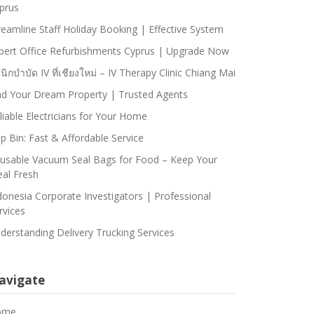
prus
reamline Staff Holiday Booking | Effective System
pert Office Refurbishments Cyprus | Upgrade Now
ินิกบำบัด IV ที่เชียงใหม่ – IV Therapy Clinic Chiang Mai
nd Your Dream Property | Trusted Agents
liable Electricians for Your Home
ip Bin: Fast & Affordable Service
usable Vacuum Seal Bags for Food – Keep Your
al Fresh
donesia Corporate Investigators | Professional
rvices
derstanding Delivery Trucking Services
avigate
ome