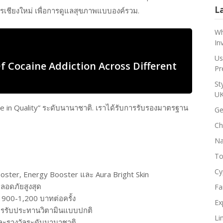
L
ชียงใหม่ เพื่อการดูแลสุขภาพแบบองค์รวม.
Wh
In
Us
 Cocaine Addiction Across Different
Pr
St
U
ce in Quality” ระดับนานาชาติ. เราได้รับการรับรองมาตรฐาน
Ge
Ch
Na
To
Cy
Booster, Energy Booster และ Aura Bright Skin
ปลอดภัยสูงสุด
Fa
ง 900-1,200 บาทต่อครั้ง
Ex
าการรับประทานวิตามินแบบปกติ
Li
ละรางวัลระดับนานาชาติ