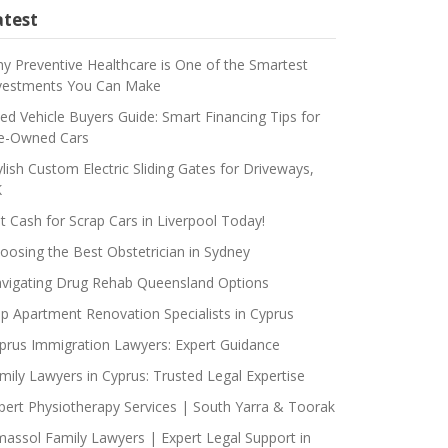
atest
y Preventive Healthcare is One of the Smartest
vestments You Can Make
ed Vehicle Buyers Guide: Smart Financing Tips for
e-Owned Cars
ylish Custom Electric Sliding Gates for Driveways,
K
t Cash for Scrap Cars in Liverpool Today!
oosing the Best Obstetrician in Sydney
vigating Drug Rehab Queensland Options
p Apartment Renovation Specialists in Cyprus
prus Immigration Lawyers: Expert Guidance
mily Lawyers in Cyprus: Trusted Legal Expertise
pert Physiotherapy Services | South Yarra & Toorak
massol Family Lawyers | Expert Legal Support in