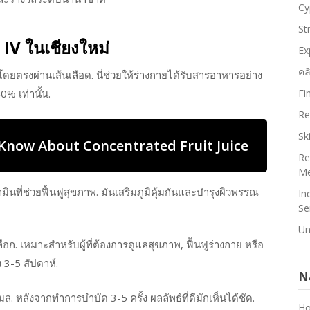
Cy
St
IV ในเชียงใหม่
Ex
คล
โดยตรงผ่านเส้นเลือด. นี่ช่วยให้ร่างกายได้รับสารอาหารอย่าง
0% เท่านั้น.
Fi
Re
Sk
Know About Concentrated Fruit Juice
Re
Me
นที่ช่วยฟื้นฟูสุขภาพ. มันเสริมภูมิคุ้มกันและบำรุงผิวพรรณ
In
Se
Un
อก. เหมาะสำหรับผู้ที่ต้องการดูแลสุขภาพ, ฟื้นฟูร่างกาย หรือ
3-5 สัปดาห์.
N
ล. หลังจากทำการบำบัด 3-5 ครั้ง ผลลัพธ์ที่ดีมักเห็นได้ชัด.
H